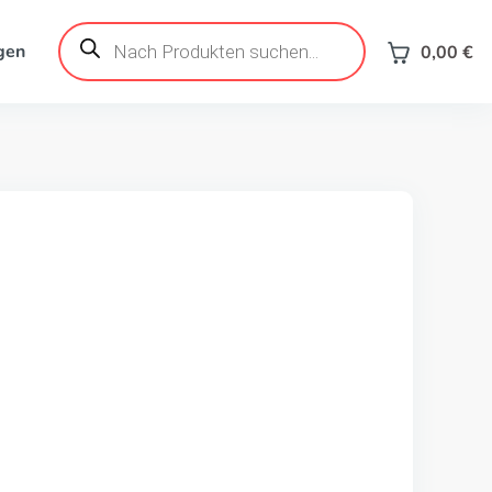
Products
search
gen
0,00
€