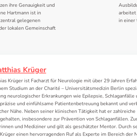
zen ihre Genauigkeit und
Ausbild
ne Hartmann ist in
arbeitet
r zentral gelegenen
in einer
 der lokalen Gemeinschaft
atthias Krüger
ias Krüger ist Facharzt für Neurologie mit über 29 Jahren Erfa
em Studium an der Charité – Universitätsmedizin Berlin spezial
ng neurologischer Erkrankungen wie Epilepsie, Schlaganfälle 
e präzise und einfühlsame Patientenbetreuung bekannt und ver
her Nähe. Neben seiner klinischen Tätigkeit hat er zahlreiche F
gehalten, insbesondere zur Prävention von Schlaganfällen. Zu
innen und Mediziner und gilt als geschätzter Mentor. Durch sein
Krüger einen hervorragenden Ruf als Experte im Bereich der N