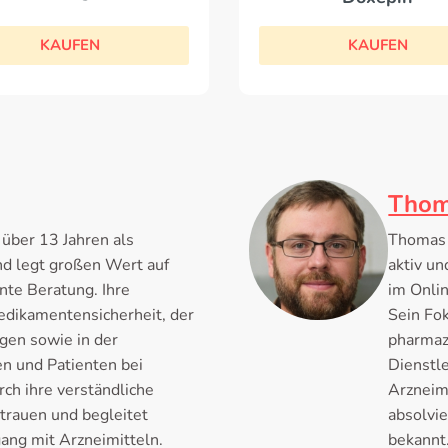
KAUFEN
KAUFEN
Thom
 über 13 Jahren als
Thomas K
d legt großen Wert auf
aktiv un
nte Beratung. Ihre
im Onli
edikamentensicherheit, der
Sein Fok
gen sowie in der
pharmaze
n und Patienten bei
Dienstl
ch ihre verständliche
Arzneimi
trauen und begleitet
absolvie
ng mit Arzneimitteln.
bekannt