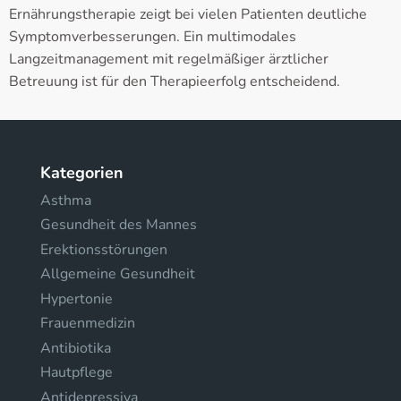
Ernährungstherapie zeigt bei vielen Patienten deutliche
Symptomverbesserungen. Ein multimodales
Langzeitmanagement mit regelmäßiger ärztlicher
Betreuung ist für den Therapieerfolg entscheidend.
Kategorien
Asthma
Gesundheit des Mannes
Erektionsstörungen
Allgemeine Gesundheit
Hypertonie
Frauenmedizin
Antibiotika
Hautpflege
Antidepressiva