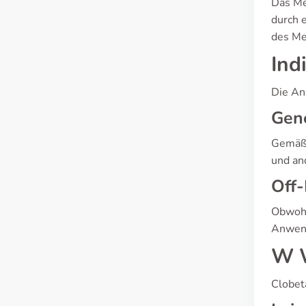
Das Me
durch 
des Me
Ind
Die An
Gen
Gemäß 
und an
Off
Obwohl
Anwend
W W
Clobet