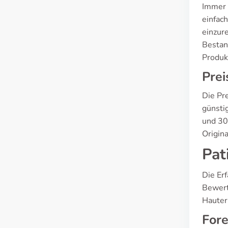
Immer 
einfac
einzur
Bestan
Produk
Pre
Die Pr
günstig
und 30
Origin
Pat
Die Er
Bewert
Hauter
Fore