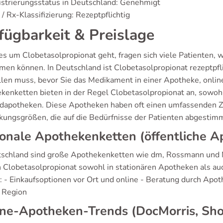
strierungsstatus in Deutschland: Genehmigt
/ Rx-Klassifizierung: Rezeptpflichtig
fügbarkeit & Preislage
s um Clobetasolpropionat geht, fragen sich viele Patienten,
en können. In Deutschland ist Clobetasolpropionat rezeptpflic
llen muss, bevor Sie das Medikament in einer Apotheke, onlin
kenketten bieten in der Regel Clobetasolpropionat an, sowohl 
dapotheken. Diese Apotheken haben oft einen umfassenden Z
kungsgrößen, die auf die Bedürfnisse der Patienten abgestimm
onale Apothekenketten (öffentliche 
tschland sind große Apothekenketten wie dm, Rossmann und M
 Clobetasolpropionat sowohl in stationären Apotheken als au
: - Einkaufsoptionen vor Ort und online - Beratung durch Apot
h Region
ine-Apotheken-Trends (DocMorris, Sh