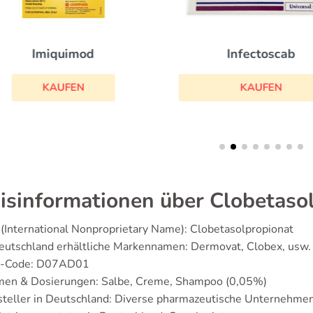
Infectoscab
Imiquimod
KAUFEN
KAUFEN
isinformationen über Clobetaso
(International Nonproprietary Name): Clobetasolpropionat
eutschland erhältliche Markennamen: Dermovat, Clobex, usw.
-Code: D07AD01
men & Dosierungen: Salbe, Creme, Shampoo (0,05%)
steller in Deutschland: Diverse pharmazeutische Unternehme