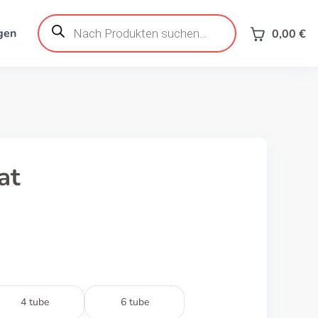
Products
search
gen
0,00
€
at
4 tube
6 tube