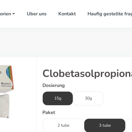
orien
Uber uns
Kontakt
Haufig gestellte fra
Clobetasolpropion
Dosierung
15g
30g
Paket
2 tube
3 tube