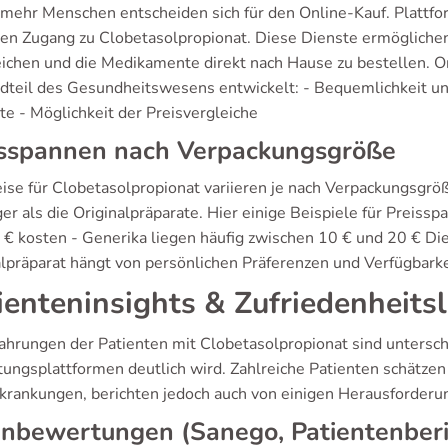
mehr Menschen entscheiden sich für den Online-Kauf. Plattf
hen Zugang zu Clobetasolpropionat. Diese Dienste ermöglichen
eichen und die Medikamente direkt nach Hause zu bestellen. 
dteil des Gesundheitswesens entwickelt: - Bequemlichkeit und
te - Möglichkeit der Preisvergleiche
isspannen nach Verpackungsgröße
eise für Clobetasolpropionat variieren je nach Verpackungsgröß
er als die Originalpräparate. Hier einige Beispiele für Preiss
 € kosten - Generika liegen häufig zwischen 10 € und 20 € 
alpräparat hängt von persönlichen Präferenzen und Verfügbarke
ienteninsights & Zufriedenheitsl
fahrungen der Patienten mit Clobetasolpropionat sind untersch
ungsplattformen deutlich wird. Zahlreiche Patienten schätz
krankungen, berichten jedoch auch von einigen Herausforderu
nbewertungen (Sanego, Patientenberi