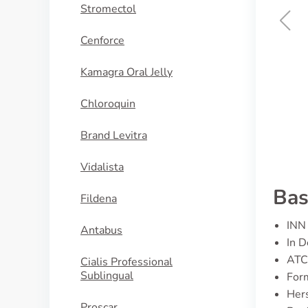
Stromectol
Cenforce
Ilosone
Kamagra Oral Jelly
KAUFEN
Chloroquin
Brand Levitra
Vidalista
Bas
Fildena
INN 
Antabus
In D
ATC
Cialis Professional
Sublingual
For
Her
Proscar