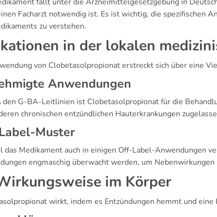
dikament fällt unter die Arzneimittelgesetzgebung in Deutsch
einen Facharzt notwendig ist. Es ist wichtig, die spezifische
dikaments zu verstehen.
ikationen in der lokalen medizin
wendung von Clobetasolpropionat erstreckt sich über eine Vi
ehmigte Anwendungen
den G-BA-Leitlinien ist Clobetasolpropionat für die Behandlu
deren chronischen entzündlichen Hauterkrankungen zugelasse
-Label-Muster
 das Medikament auch in einigen Off-Label-Anwendungen verwe
ungen engmaschig überwacht werden, um Nebenwirkungen 
irkungsweise im Körper
asolpropionat wirkt, indem es Entzündungen hemmt und eine 