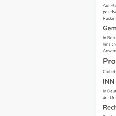
Auf Pl
positi
Rückme
Gem
In Bez
hinsic
Anwend
Pro
Clobet
INN
In Deu
der Do
Rech