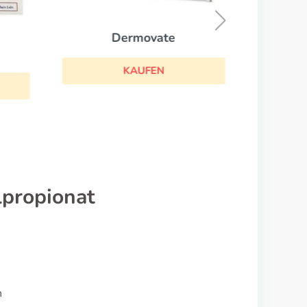
Dermovate
KAUFEN
lpropionat
n