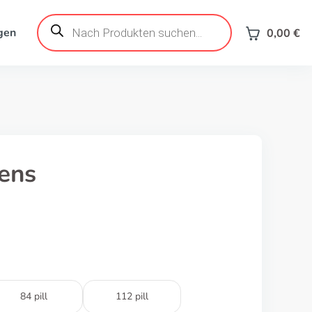
Products
search
gen
0,00
€
ens
84 pill
112 pill