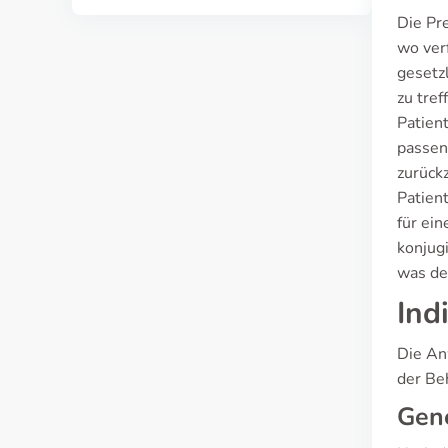
Die Pr
wo verf
gesetz
zu tref
Patien
passen
zurückz
Patient
für ei
konjug
was de
Ind
Die An
der Be
Gen