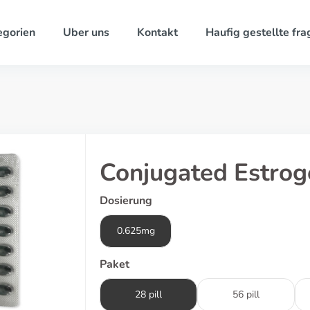
egorien
Uber uns
Kontakt
Haufig gestellte fra
Conjugated Estrog
Dosierung
0.625mg
Paket
28 pill
56 pill