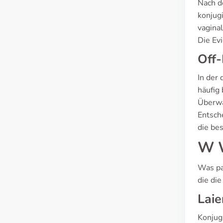
Nach d
konjug
vagina
Die Ev
Off
In der
häufig
Überwa
Entsch
die bes
W W
Was pa
die di
Laie
Konjug