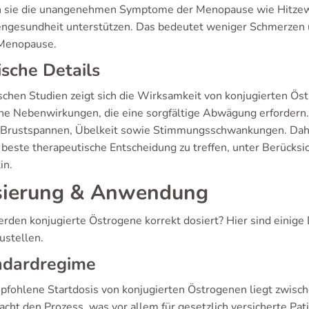
 sie die unangenehmen Symptome der Menopause wie Hitzewal
ngesundheit unterstützen. Das bedeutet weniger Schmerzen u
 Menopause.
ische Details
nischen Studien zeigt sich die Wirksamkeit von konjugierten 
he Nebenwirkungen, die eine sorgfältige Abwägung erfordern
 Brustspannen, Übelkeit sowie Stimmungsschwankungen. Daher
 beste therapeutische Entscheidung zu treffen, unter Berücks
in.
ierung & Anwendung
rden konjugierte Östrogene korrekt dosiert? Hier sind einige
ustellen.
ndardregime
pfohlene Startdosis von konjugierten Östrogenen liegt zwisch
acht den Prozess, was vor allem für gesetzlich versicherte Pati