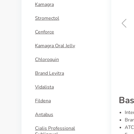
Kamagra
Stromectol
Cenforce
Urbason
Kamagra Oral Jelly
KAUFEN
Chloroquin
Brand Levitra
Vidalista
Bas
Fildena
Inte
Antabus
Bra
ATC
Cialis Professional