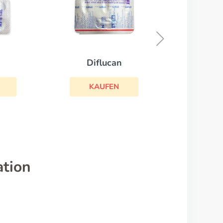
L-thyroxin
KAUFEN
ation