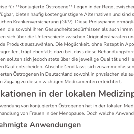
eise für **konjugierte Östrogene** liegen in der Regel zwisch
ügbar, bieten häufig kostengünstigere Alternativen und sind so
lichen Krankenversicherung (GKV). Diese Preisspanne ermöglic
fen, die sowohl ihren Gesundheitsbedürfnissen als auch ihrem B
ten sich über die Unterschiede zwischen Originalpräparaten und
de Produkt auszuwählen. Die Möglichkeit, ohne Rezept in Apo
ugreifen, trägt ebenfalls dazu bei, dass diese Behandlungsform
en sollten sich jedoch stets über die jeweilige Qualität und H
nen Kauf entscheiden. Abschließend lässt sich zusammenfassen,
ierten Östrogenen in Deutschland sowohl in physischen als auc
n Zugang zu diesen wichtigen Medikamenten erleichtert.
ikationen in der lokalen Medizin
wendung von konjugierten Östrogenen hat in der lokalen Mediz
handlung von Frauen in der Menopause. Doch welche Anwend
ehmigte Anwendungen