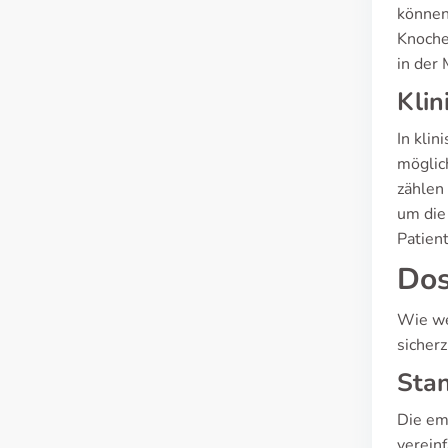
können
Knoche
in der
Klin
In kli
möglic
zählen
um die
Patient
Dos
Wie we
sicherz
Sta
Die em
vereinf