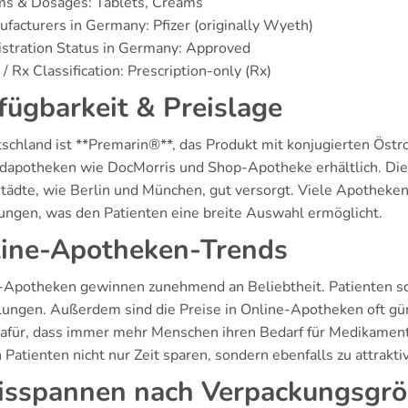
ms & Dosages: Tablets, Creams
facturers in Germany: Pfizer (originally Wyeth)
stration Status in Germany: Approved
/ Rx Classification: Prescription-only (Rx)
fügbarkeit & Preislage
tschland ist **Premarin®**, das Produkt mit konjugierten Östr
dapotheken wie DocMorris und Shop-Apotheke erhältlich. Die Ve
tädte, wie Berlin und München, gut versorgt. Viele Apotheken
ungen, was den Patienten eine breite Auswahl ermöglicht.
ine-Apotheken-Trends
-Apotheken gewinnen zunehmend an Beliebtheit. Patienten sc
lungen. Außerdem sind die Preise in Online-Apotheken oft güns
dafür, dass immer mehr Menschen ihren Bedarf für Medikament
Patienten nicht nur Zeit sparen, sondern ebenfalls zu attrakti
isspannen nach Verpackungsgr