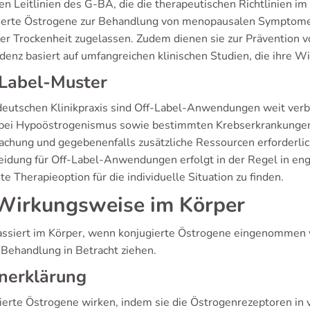
en Leitlinien des G-BA, die die therapeutischen Richtlinien 
ierte Östrogene zur Behandlung von menopausalen Symptome
ler Trockenheit zugelassen. Zudem dienen sie zur Prävention
idenz basiert auf umfangreichen klinischen Studien, die ihre W
-Label-Muster
 deutschen Klinikpraxis sind Off-Label-Anwendungen weit ver
 bei Hypoöstrogenismus sowie bestimmten Krebserkrankungen zu
chung und gegebenenfalls zusätzliche Ressourcen erforderlich
eidung für Off-Label-Anwendungen erfolgt in der Regel in en
te Therapieoption für die individuelle Situation zu finden.
irkungsweise im Körper
ssiert im Körper, wenn konjugierte Östrogene eingenommen w
e Behandlung in Betracht ziehen.
nerklärung
ierte Östrogene wirken, indem sie die Östrogenrezeptoren in