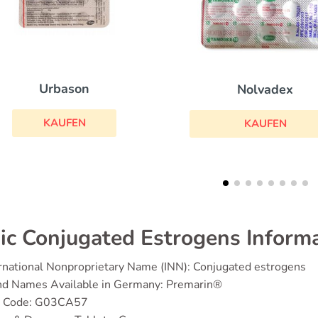
Nolvadex
Diflucan
KAUFEN
KAUFEN
ic Conjugated Estrogens Inform
rnational Nonproprietary Name (INN): Conjugated estrogens
nd Names Available in Germany: Premarin®
 Code: G03CA57