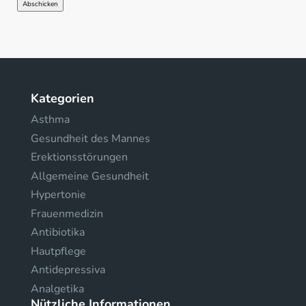
Kategorien
Asthma
Gesundheit des Mannes
Erektionsstörungen
Allgemeine Gesundheit
Hypertonie
Frauenmedizin
Antibiotika
Hautpflege
Antidepressiva
Analgetika
Nützliche Informationen