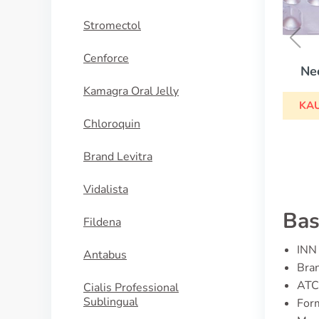
Stromectol
Cenforce
Neoral
Kamagra Oral Jelly
KAUFEN
Chloroquin
Brand Levitra
Vidalista
Bas
Fildena
INN 
Antabus
Bran
ATC
Cialis Professional
Sublingual
For