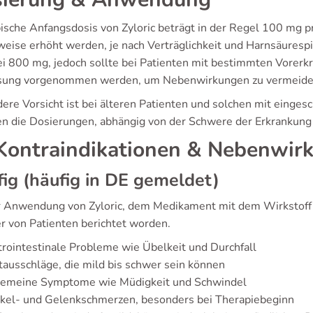
pische Anfangsdosis von Zyloric beträgt in der Regel 100 mg p
tweise erhöht werden, je nach Verträglichkeit und Harnsäures
bei 800 mg, jedoch sollte bei Patienten mit bestimmten Vorerk
ung vorgenommen werden, um Nebenwirkungen zu vermeide
ere Vorsicht ist bei älteren Patienten und solchen mit einges
ren die Dosierungen, abhängig von der Schwere der Erkrankun
ontraindikationen & Nebenwir
ig (häufig in DE gemeldet)
r Anwendung von Zyloric, dem Medikament mit dem Wirkstoff 
er von Patienten berichtet worden.
rointestinale Probleme wie Übelkeit und Durchfall
ausschläge, die mild bis schwer sein können
gemeine Symptome wie Müdigkeit und Schwindel
kel- und Gelenkschmerzen, besonders bei Therapiebeginn