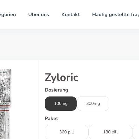
egorien
Uber uns
Kontakt
Haufig gestellte fra
Zyloric
Dosierung
100mg
300mg
Paket
360 pill
180 pill