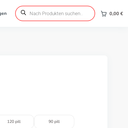
Products
search
gen
0,00
€
120 pill
90 pill