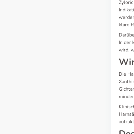
Zyloric
Indika
werden
klare 
Darübe
In der
wird, 
Wir
Die Ha
Xanthi
Gichtan
minder
Klinis
Harnsä
aufzuk
Dos