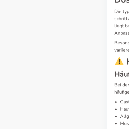
Die ty
schrit
liegt 
Anpass
Besond
variie
K
Häuf
Bei de
häufig
Gast
Haut
All
Mus