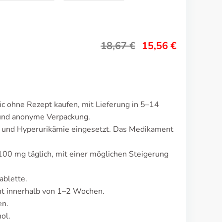
18,67
€
15,56
€
ic ohne Rezept kaufen, mit Lieferung in 5–14
 und anonyme Verpackung.
t und Hyperurikämie eingesetzt. Das Medikament
 100 mg täglich, mit einer möglichen Steigerung
ablette.
t innerhalb von 1–2 Wochen.
en.
ol.