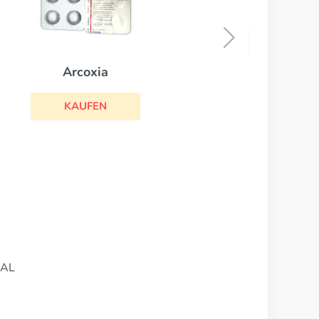
Colcrys
KAUFEN
 AL