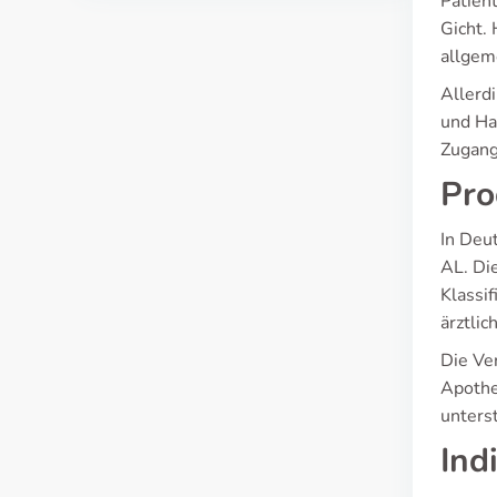
Patien
Gicht.
allgem
Allerd
und Ha
Zugang
Pro
In Deu
AL. Di
Klassif
ärztlic
Die Ver
Apothe
unters
Ind