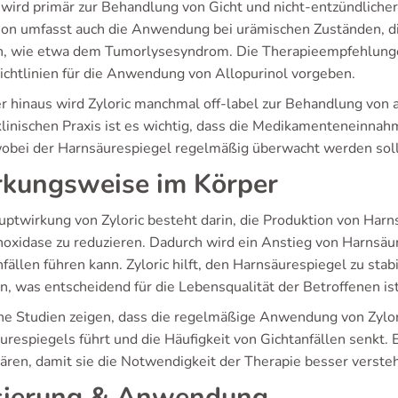
 wird primär zur Behandlung von Gicht und nicht-entzündlicher 
tion umfasst auch die Anwendung bei urämischen Zuständen, d
, wie etwa dem Tumorlysesyndrom. Die Therapieempfehlungen 
Richtlinien für die Anwendung von Allopurinol vorgeben.
r hinaus wird Zyloric manchmal off-label zur Behandlung von
 klinischen Praxis ist es wichtig, dass die Medikamenteneinna
wobei der Harnsäurespiegel regelmäßig überwacht werden soll
kungsweise im Körper
uptwirkung von Zyloric besteht darin, die Produktion von H
noxidase zu reduzieren. Dadurch wird ein Anstieg von Harnsäur
fällen führen kann. Zyloric hilft, den Harnsäurespiegel zu st
n, was entscheidend für die Lebensqualität der Betroffenen ist
che Studien zeigen, dass die regelmäßige Anwendung von Zylori
urespiegels führt und die Häufigkeit von Gichtanfällen senkt. 
lären, damit sie die Notwendigkeit der Therapie besser verst
ierung & Anwendung