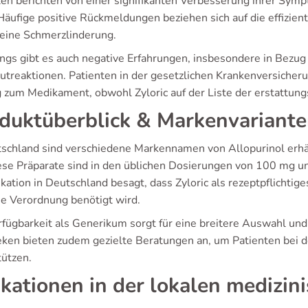
ten berichten von einer signifikanten Verbesserung ihrer Sym
 Häufige positive Rückmeldungen beziehen sich auf die effizie
eine Schmerzlinderung.
ings gibt es auch negative Erfahrungen, insbesondere in Be
utreaktionen. Patienten in der gesetzlichen Krankenversicher
 zum Medikament, obwohl Zyloric auf der Liste der erstattun
duktüberblick & Markenvariant
tschland sind verschiedene Markennamen von Allopurinol erhält
ese Präparate sind in den üblichen Dosierungen von 100 mg und
ikation in Deutschland besagt, dass Zyloric als rezeptpflichti
he Verordnung benötigt wird.
fügbarkeit als Generikum sorgt für eine breitere Auswahl und 
ken bieten zudem gezielte Beratungen an, um Patienten bei d
tützen.
ikationen in der lokalen medizin