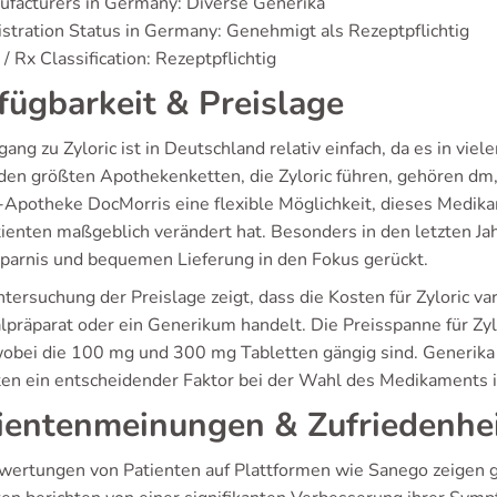
facturers in Germany: Diverse Generika
stration Status in Germany: Genehmigt als Rezeptpflichtig
/ Rx Classification: Rezeptpflichtig
fügbarkeit & Preislage
ang zu Zyloric ist in Deutschland relativ einfach, da es in vie
u den größten Apothekenketten, die Zyloric führen, gehören d
-Apotheke DocMorris eine flexible Möglichkeit, dieses Medik
tienten maßgeblich verändert hat. Besonders in den letzten Jah
sparnis und bequemen Lieferung in den Fokus gerückt.
tersuchung der Preislage zeigt, dass die Kosten für Zyloric va
alpräparat oder ein Generikum handelt. Die Preisspanne für Zy
wobei die 100 mg und 300 mg Tabletten gängig sind. Generika si
ten ein entscheidender Faktor bei der Wahl des Medikaments i
ientenmeinungen & Zufriedenhe
wertungen von Patienten auf Plattformen wie Sanego zeigen ge