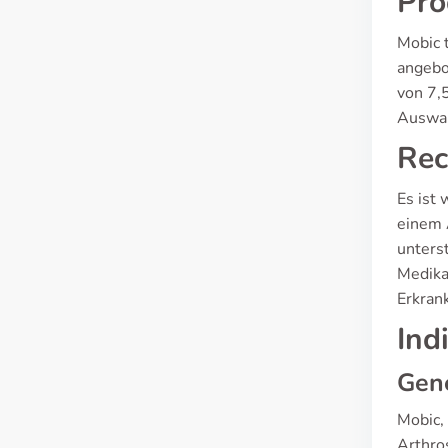
Pro
Mobic 
angebo
von 7,
Auswah
Rec
Es ist 
einem 
unters
Medika
Erkran
Ind
Gen
Mobic,
Arthro