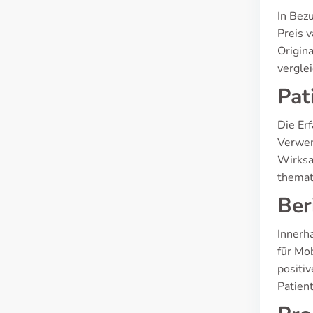
In Bez
Preis v
Origina
verglei
Pat
Die Er
Verwen
Wirksa
themat
Ber
Innerh
für Mo
positi
Patien