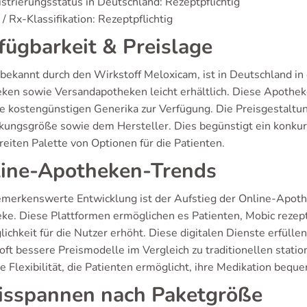
strierungsstatus in Deutschland: Rezeptpflichtig
/ Rx-Klassifikation: Rezeptpflichtig
fügbarkeit & Preislage
 bekannt durch den Wirkstoff Meloxicam, ist in Deutschland in 
ken sowie Versandapotheken leicht erhältlich. Diese Apotheken
ie kostengünstigen Generika zur Verfügung. Die Preisgestaltung
kungsgröße sowie dem Hersteller. Dies begünstigt ein konkurr
reiten Palette von Optionen für die Patienten.
ine-Apotheken-Trends
emerkenswerte Entwicklung ist der Aufstieg der Online-Apot
ke. Diese Plattformen ermöglichen es Patienten, Mobic rezept
ichkeit für die Nutzer erhöht. Diese digitalen Dienste erfüll
oft bessere Preismodelle im Vergleich zu traditionellen statio
he Flexibilität, die Patienten ermöglicht, ihre Medikation bequ
isspannen nach Paketgröße