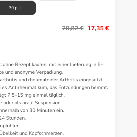
30 pill
20,82
€
17,35
€
 ohne Rezept kaufen, mit einer Lieferung in 5–
ete und anonyme Verpackung.
thritis und rheumatoider Arthritis eingesetzt.
dales Antirheumatikum, das Entzündungen hemmt.
ägt 7,5–15 mg einmal täglich.
e oder als orale Suspension.
nnerhalb von 30 Minuten ein.
24 Stunden.
mpfohlen.
Übelkeit und Kopfschmerzen.