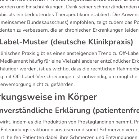
erden und Einschränkungen. Dank seiner schmerzlindernden
obic als ein bedeutendes Therapeutikum etabliert. Die Anwend
meinsamer Bundesausschuss) empfohlen, zeigt zudem das Pot
tienten zu verbessern, die an chronischen Erkrankungen leiden
Label-Muster (deutsche Klinikpraxis)
 klinischen Praxis gibt es einen ansteigenden Trend zu Off-L
 Medikament häufig für eine Vielzahl anderer entzündlicher
häufiger werden, ist es wichtig, dass die rechtlichen Rahme
 mit Off-Label-Verschreibungen ist notwendig, um mögliche 
tenversorgung nicht zu gefährden.
kungsweise im Körper
nverständliche Erklärung (patientenfr
wirkt, indem es die Produktion von Prostaglandinen hemmt. Pr
 Entzündungsreaktionen auslösen und somit Schmerzen verur
ert, helfen Patienten dabei, ihre Schmerzen und Entzündungen