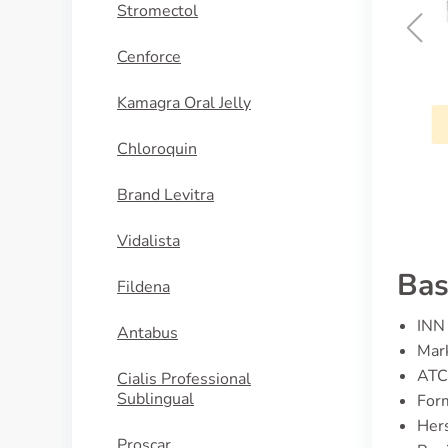
Stromectol
Cenforce
Tegretol
Kamagra Oral Jelly
KAUFEN
Chloroquin
Brand Levitra
Vidalista
Bas
Fildena
INN 
Antabus
Mar
ATC
Cialis Professional
Sublingual
For
Hers
Proscar