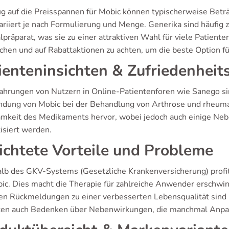
ug auf die Preisspannen für Mobic können typischerweise Betr
ariiert je nach Formulierung und Menge. Generika sind häufig 
lpräparat, was sie zu einer attraktiven Wahl für viele Patiente
chen und auf Rabattaktionen zu achten, um die beste Option fü
ienteninsichten & Zufriedenheit
fahrungen von Nutzern in Online-Patientenforen wie Sanego s
dung von Mobic bei der Behandlung von Arthrose und rheumat
mkeit des Medikaments hervor, wobei jedoch auch einige N
isiert werden.
ichtete Vorteile und Probleme
alb des GKV-Systems (Gesetzliche Krankenversicherung) profi
bic. Dies macht die Therapie für zahlreiche Anwender erschwin
ven Rückmeldungen zu einer verbesserten Lebensqualität sind
ten auch Bedenken über Nebenwirkungen, die manchmal Anpas