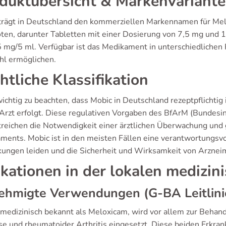
duktübersicht & Markenvariant
trägt in Deutschland den kommerziellen Markennamen für Mel
ten, darunter Tabletten mit einer Dosierung von 7,5 mg und 
5 mg/5 ml. Verfügbar ist das Medikament in unterschiedlichen 
l ermöglichen.
htliche Klassifikation
wichtig zu beachten, dass Mobic in Deutschland rezeptpflichtig 
Arzt erfolgt. Diese regulativen Vorgaben des BfArM (Bundesin
treichen die Notwendigkeit einer ärztlichen Überwachung un
ments. Mobic ist in den meisten Fällen eine verantwortungsvol
kungen leiden und die Sicherheit und Wirksamkeit von Arzneim
ikationen in der lokalen medizin
ehmigte Verwendungen (G-BA Leitlini
 medizinisch bekannt als Meloxicam, wird vor allem zur Beha
se und rheumatoider Arthritis eingesetzt. Diese beiden Erkra