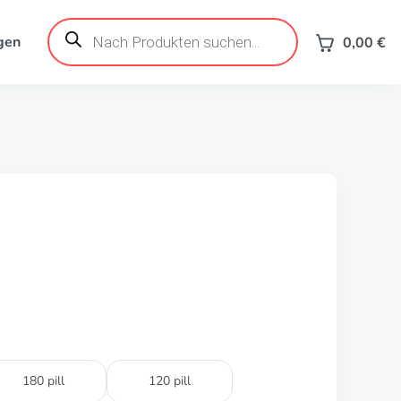
Products
search
gen
0,00
€
180 pill
120 pill