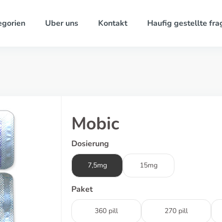
egorien
Uber uns
Kontakt
Haufig gestellte fra
Mobic
Dosierung
7,5mg
15mg
Paket
360 pill
270 pill