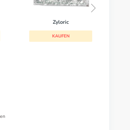
Zyloric
KAUFEN
gen