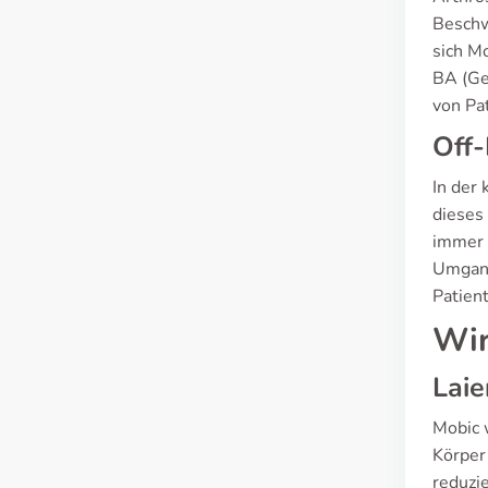
Beschw
sich M
BA (Ge
von Pa
Off-
In der
dieses
immer 
Umgang
Patien
Wir
Laie
Mobic 
Körper
reduzi