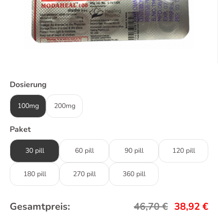
Dosierung
100mg
200mg
Paket
30 pill
60 pill
90 pill
120 pill
180 pill
270 pill
360 pill
Gesamtpreis:
46,70
€
38,92
€