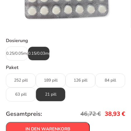
Dosierung
0.25/0.05mg
0.15/0.03mg
Paket
252 pill
189 pill
126 pill
84 pill
63 pill
21 pill
Gesamtpreis:
46,72
€
38,93
€
IN DEN WARENKORB