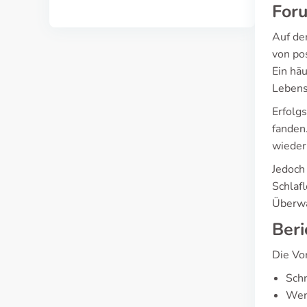
Foru
Auf de
von po
Ein hä
Lebens
Erfolg
fanden
wieder
Jedoch
Schlaf
Überwa
Beri
Die Vor
Sch
Wen