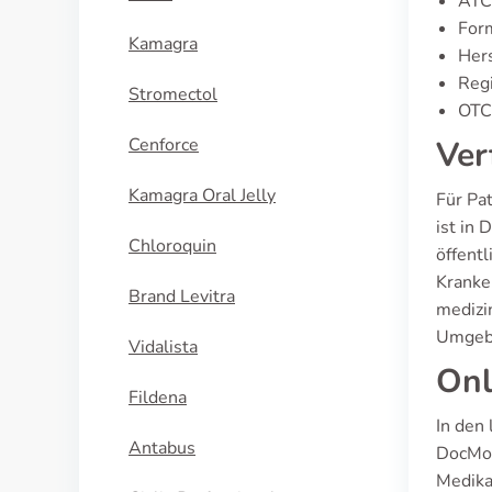
ATC
For
Kamagra
Hers
Regi
Stromectol
OTC 
Cenforce
Ver
Kamagra Oral Jelly
Für Pa
ist in 
Chloroquin
öffent
Kranke
Brand Levitra
medizi
Umgebu
Vidalista
Onl
Fildena
In den
Antabus
DocMor
Medika