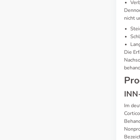
Verb
Dennoc
nicht 
Stei
Schl
Lang
Die Er
Nachso
behand
Pro
INN
Im deu
Cortic
Behand
Nonpro
Bezeic