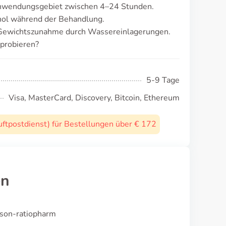
Anwendungsgebiet zwischen 4–24 Stunden.
ol während der Behandlung.
e Gewichtszunahme durch Wassereinlagerungen.
probieren?
5-9 Tage
Visa, MasterCard, Discovery, Bitcoin, Ethereum
uftpostdienst) für Bestellungen über € 172
en
ason-ratiopharm