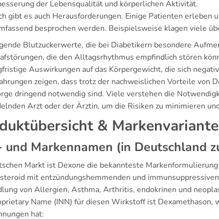
esserung der Lebensqualität und körperlichen Aktivität.
h gibt es auch Herausforderungen. Einige Patienten erleben 
umfassend besprochen werden. Beispielsweise klagen viele üb
gende Blutzuckerwerte, die bei Diabetikern besondere Aufmer
afstörungen, die den Alltagsrhythmus empfindlich stören kön
fristige Auswirkungen auf das Körpergewicht, die sich negativ
fahrungen zeigen, dass trotz der nachweislichen Vorteile von
rge dringend notwendig sind. Viele verstehen die Notwendig
elnden Arzt oder der Ärztin, um die Risiken zu minimieren un
duktübersicht & Markenvariant
- und Markennamen (in Deutschland z
tschen Markt ist Dexone die bekannteste Markenformulierung
osteroid mit entzündungshemmenden und immunsuppressiven Ei
lung von Allergien, Asthma, Arthritis, endokrinen und neoplas
prietary Name (INN) für diesen Wirkstoff ist Dexamethason, 
hnungen hat: