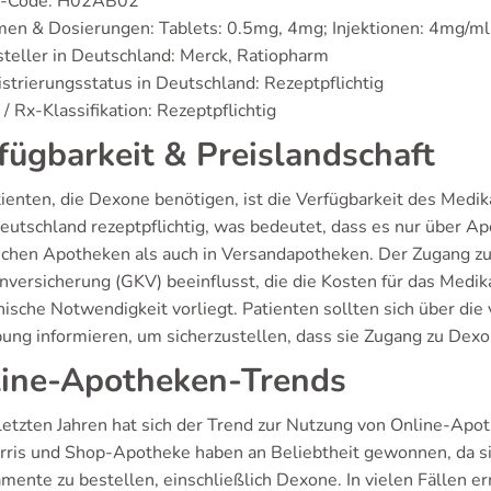
-Code: H02AB02
men & Dosierungen: Tablets: 0.5mg, 4mg; Injektionen: 4mg/m
teller in Deutschland: Merck, Ratiopharm
strierungsstatus in Deutschland: Rezeptpflichtig
/ Rx-Klassifikation: Rezeptpflichtig
fügbarkeit & Preislandschaft
tienten, die Dexone benötigen, ist die Verfügbarkeit des Me
Deutschland rezeptpflichtig, was bedeutet, dass es nur über Ap
lichen Apotheken als auch in Versandapotheken. Der Zugang zu
nversicherung (GKV) beeinflusst, die die Kosten für das Medi
nische Notwendigkeit vorliegt. Patienten sollten sich über di
ng informieren, um sicherzustellen, dass sie Zugang zu Dexo
ine-Apotheken-Trends
 letzten Jahren hat sich der Trend zur Nutzung von Online-Apot
ris und Shop-Apotheke haben an Beliebtheit gewonnen, da si
mente zu bestellen, einschließlich Dexone. In vielen Fällen e