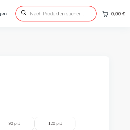
Products
search
gen
0,00
€
90 pill
120 pill