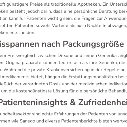
oft günstigere Preise als traditionelle Apotheken. Ein Untersc
ken besteht jedoch darin, dass eine persönliche Beratung bei 
ktion kann für Patienten wichtig sein, die Fragen zur Anwend
sollten Patienten sowohl Vorteile als auch Nachteile abwägen,
ken entscheiden.
isspannen nach Packungsgröße
nem Preisvergleich zwischen Dexone und seinen Generika zeigt
en. Originalpräparate können teurer sein als ihre Generika, di
. Während die private Krankenversicherung in der Regel eine 
almedikaments bietet, hängen die Erstattungsmodalitäten bei
ießlich der verordneten Dosis und der medizinischen Indikation
, um die kostengünstigste Lösung für die persönliche Behandlu
atienteninsights & Zufriedenhei
undheitssektor sind echte Erfahrungen der Patienten von un
ormen wie Sanego und diverse Patientenberichte bieten wertvo