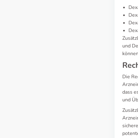
Dex
Dex
Dexa
Dexa
Zusätz
und De
können
Rech
Die Re
Arznei
dass e
und Üb
Zusätzl
Arzneim
sicher
potent