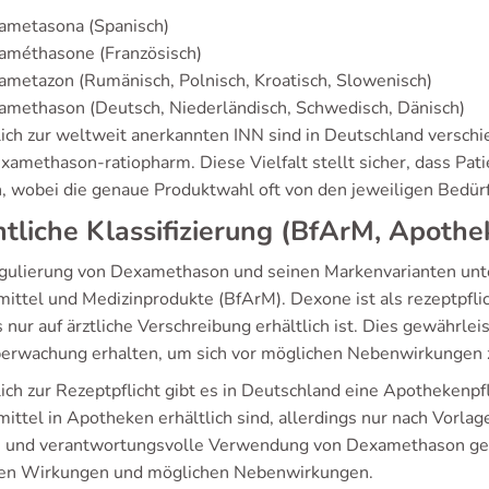
ametasona (Spanisch)
améthasone (Französisch)
metazon (Rumänisch, Polnisch, Kroatisch, Slowenisch)
methason (Deutsch, Niederländisch, Schwedisch, Dänisch)
lich zur weltweit anerkannten INN sind in Deutschland verschi
xamethason-ratiopharm. Diese Vielfalt stellt sicher, dass Pa
, wobei die genaue Produktwahl oft von den jeweiligen Bedürf
tliche Klassifizierung (BfArM, Apothek
gulierung von Dexamethason und seinen Markenvarianten unter
mittel und Medizinprodukte (BfArM). Dexone ist als rezeptpflic
s nur auf ärztliche Verschreibung erhältlich ist. Dies gewährl
erwachung erhalten, um sich vor möglichen Nebenwirkungen 
ich zur Rezeptpflicht gibt es in Deutschland eine Apothekenpf
ittel in Apotheken erhältlich sind, allerdings nur nach Vorla
e und verantwortungsvolle Verwendung von Dexamethason gew
en Wirkungen und möglichen Nebenwirkungen.