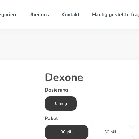
egorien
Uber uns
Kontakt
Haufig gestellte fra
Dexone
Dosierung
0.5mg
Paket
30 pill
60 pill