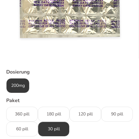
Dosierung
200mg
Paket
360 pill
180 pill
120 pill
90 pill
60 pill
30 pill