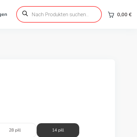
Products
search
gen
0,00
€
28 pill
14 pill