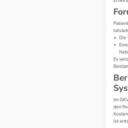
Erfahr
For
Patien
tatsäc
Die
Ein
Neb
Es wir
Bestan
Ber
Sys
Im GKV
den fi
Kosten
ist en