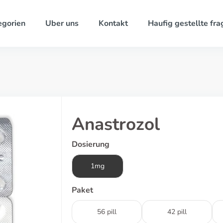
egorien
Uber uns
Kontakt
Haufig gestellte fra
Anastrozol
Dosierung
1mg
Paket
56 pill
42 pill