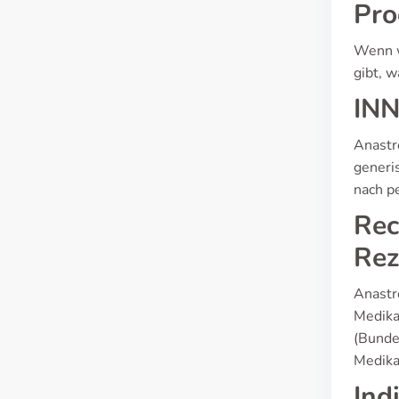
Pro
Wenn w
gibt, 
INN
Anastr
generi
nach p
Rec
Rez
Anastro
Medika
(Bunde
Medika
Ind