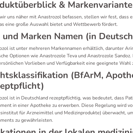
duktüberblick & Markenvariant
ir uns näher mit Anastrozol befassen, stellen wir fest, dass 
was eine große Auswahl bietet und Wettbewerb fördert.
 und Marken Namen (in Deutsch
ozol ist unter mehreren Markennamen erhältlich, darunter Ari
sche Optionen wie Anastrozole Teva und Anastrozole Sandoz. Di
ersönlichen Vorlieben und Verfügbarkeit eine geeignete Wahl z
htsklassifikation (BfArM, Apoth
eptpflicht)
zol ist in Deutschland rezeptpflichtig, was bedeutet, dass Pa
ment in einer Apotheke zu erwerben. Diese Regelung wird 
sinstitut für Arzneimittel und Medizinprodukte) überwacht, u
ments zu gewährleisten.
ikationen in der lokalen medizin