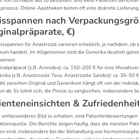
 von zu Hause aus zu bestellen, und viele Patienten berichte
prozess. Online-Apotheken bieten oft eine diskrete Lieferung, 
isspannen nach Verpackungsgröß
ginalpräparate, €)
isspannen für Anastrozol variieren erheblich, je nachdem, ob e
kum handelt. Im Allgemeinen sind die Generika deutlich günsti
pannen:
inalpräparat (z.B. Arimidex): ca. 150–200 € für eine Monatsv
rika (z.B. Anastrozole Teva, Anastrozole Sandoz): ca. 30–50 
hl zwischen Original und Generikum hängt oft von der indivi
n ab. Es lohnt sich, die Preise zu vergleichen, insbesondere b
ienteneinsichten & Zufriedenhei
 umfassenderes Bild zu erhalten, sind Patientenbewertungen 
ationsquelle. Die Berichte zeigen häufig, dass die meisten Pa
den sind, insbesondere bei der Behandlung von hormonrezeptor