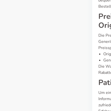
bequem
Bestell
Pre
Ori
Die Pre
Generi
Preiss
Orig
Gene
Die Wa
Rabatte
Pat
Um ein
Inform
zufrie