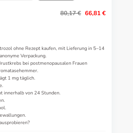
80,17
€
66,81
€
rozol ohne Rezept kaufen, mit Lieferung in 5–14
d anonyme Verpackung.
Brustkrebs bei postmenopausalen Frauen
 Aromatasehemmer.
ägt 1 mg täglich.
e.
t innerhalb von 24 Stunden.
en.
ol.
zewallungen.
ausprobieren?