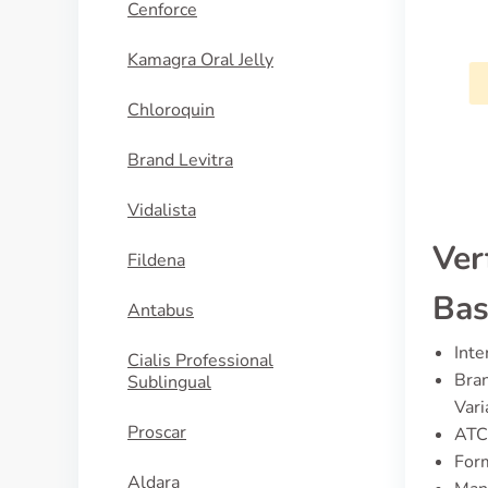
Cenforce
Galantamin
Kamagra Oral Jelly
KAUFEN
Chloroquin
Brand Levitra
Vidalista
Ver
Fildena
Bas
Antabus
Inte
Cialis Professional
Bran
Sublingual
Vari
Proscar
ATC
Form
Aldara