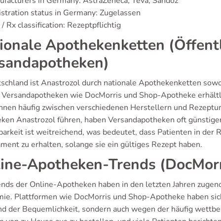
facturers in Germany: AstraZeneca, Teva, Sandoz
stration status in Germany: Zugelassen
/ Rx classification: Rezeptpflichtig
ionale Apothekenketten (Öffent
sandapotheken)
tschland ist Anastrozol durch nationale Apothekenketten sowoh
n Versandapotheken wie DocMorris und Shop-Apotheke erhältlic
nnen häufig zwischen verschiedenen Herstellern und Rezeptur
ken Anastrozol führen, haben Versandapotheken oft günstiger
barkeit ist weitreichend, was bedeutet, dass Patienten in der
ment zu erhalten, solange sie ein gültiges Rezept haben.
ine-Apotheken-Trends (DocMorr
ends der Online-Apotheken haben in den letzten Jahren zuge
ie. Plattformen wie DocMorris und Shop-Apotheke haben sich 
nd der Bequemlichkeit, sondern auch wegen der häufig wettbew