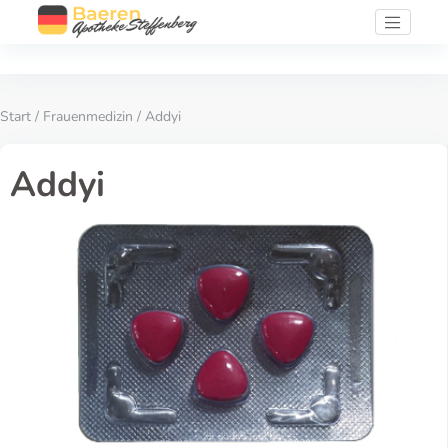
Start
/
Frauenmedizin
/ Addyi
Addyi