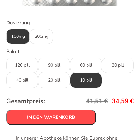
Dosierung
100mg
200mg
Paket
120 pill
90 pill
60 pill
30 pill
40 pill
20 pill
10 pill
Gesamtpreis:
41,51
€
34,59
€
IN DEN WARENKORB
In unserer Apotheke können Sie Suprax ohne