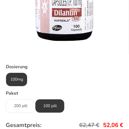
Dosierung
100mg
Paket
200 pill
100 pill
Gesamtpreis:
62,47
€
52,06
€