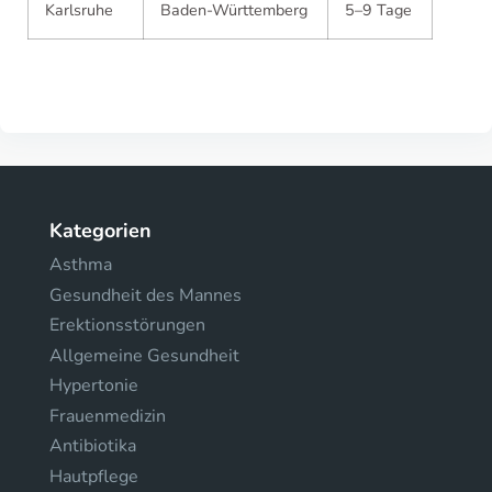
Karlsruhe
Baden-Württemberg
5–9 Tage
Kategorien
Asthma
Gesundheit des Mannes
Erektionsstörungen
Allgemeine Gesundheit
Hypertonie
Frauenmedizin
Antibiotika
Hautpflege