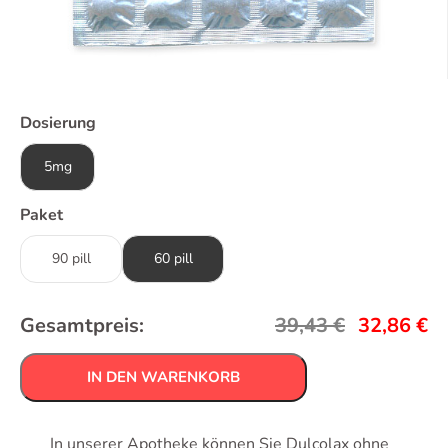
Dosierung
5mg
Paket
90 pill
60 pill
Gesamtpreis:
39,43
€
32,86
€
IN DEN WARENKORB
In unserer Apotheke können Sie Dulcolax ohne