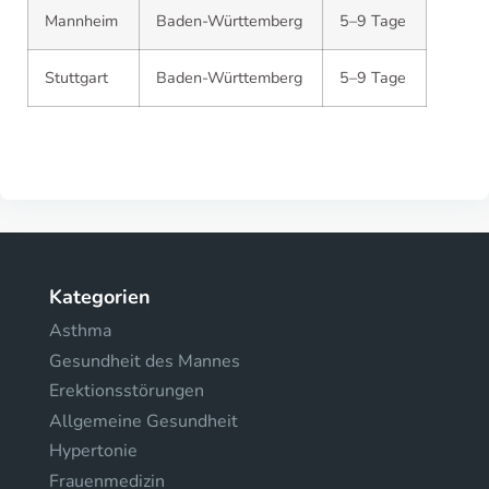
Mannheim
Baden-Württemberg
5–9 Tage
Stuttgart
Baden-Württemberg
5–9 Tage
Kategorien
Asthma
Gesundheit des Mannes
Erektionsstörungen
Allgemeine Gesundheit
Hypertonie
Frauenmedizin