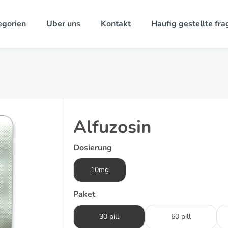
egorien
Uber uns
Kontakt
Haufig gestellte fra
Alfuzosin
Dosierung
10mg
Paket
30 pill
60 pill