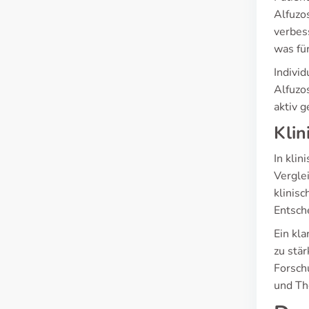
Alfuzo
verbes
was für
Indivi
Alfuzos
aktiv 
Klin
In kli
Vergle
klinis
Entsch
Ein kl
zu stä
Forsch
und Th