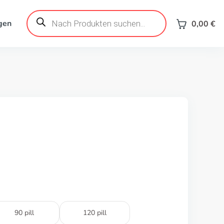
Products
search
gen
0,00
€
90 pill
120 pill