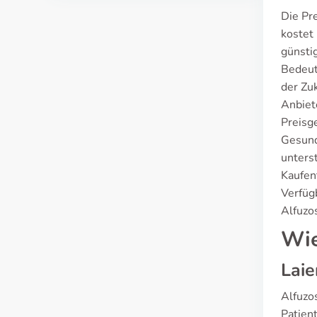
Die Pr
kostet
günsti
Bedeut
der Zu
Anbiet
Preisg
Gesund
unterst
Kaufen
Verfüg
Alfuzo
Wie
Laie
Alfuzos
Patien