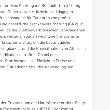
eller. Eine Packung mit 30 Tabletten à 10 mg
rate. Generika von Alfuzosin sind dagegen
reisspanne ist für Patienten von großer
die gesetzliche Krankenversicherung (GKV). In
rden, da der Wettbewerb zwischen verschiedenen
ch, weiter ansteigen wird. Eine transparente
erbraucher wichtig, um die bestmögliche
fügbarkeit und die Preissituation von Alfuzosin
edikation zu treffen. Ob bei der
e-Plattformen – die Einsicht in Preise und
eren Zufriedenheit bei der Anwendung von
 der Prostata und der Harnröhre reduziert. Einige
 Prostatahyperplasie (BPH). Hier kommt