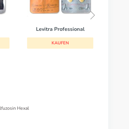
Sildalis
KAUFEN
al
lfuzosin Hexal