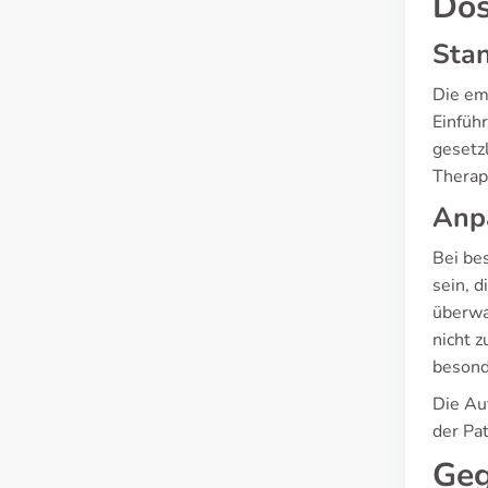
Dos
Sta
Die em
Einfüh
gesetz
Therapi
Anpa
Bei be
sein, d
überwa
nicht 
besond
Die Au
der Pa
Geg