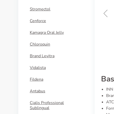
Stromectol
Cenforce
Viagra
Kamagra Oral Jelly
KAUFEN
Chloroquin
Brand Levitra
Vidalista
Bas
Fildena
INN 
Antabus
Bran
ATC
Cialis Professional
Sublingual
For