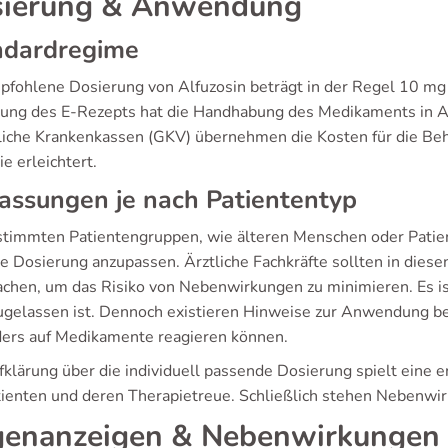
ierung & Anwendung
ndardregime
pfohlene Dosierung von Alfuzosin beträgt in der Regel 10 mg e
rung des E-Rezepts hat die Handhabung des Medikaments in Arz
liche Krankenkassen (GKV) übernehmen die Kosten für die Be
e erleichtert.
ssungen je nach Patiententyp
stimmten Patientengruppen, wie älteren Menschen oder Patien
ie Dosierung anzupassen. Ärztliche Fachkräfte sollten in dies
chen, um das Risiko von Nebenwirkungen zu minimieren. Es ist 
zugelassen ist. Dennoch existieren Hinweise zur Anwendung bei
ers auf Medikamente reagieren können.
fklärung über die individuell passende Dosierung spielt eine
tienten und deren Therapietreue. Schließlich stehen Nebenwi
enanzeigen & Nebenwirkungen