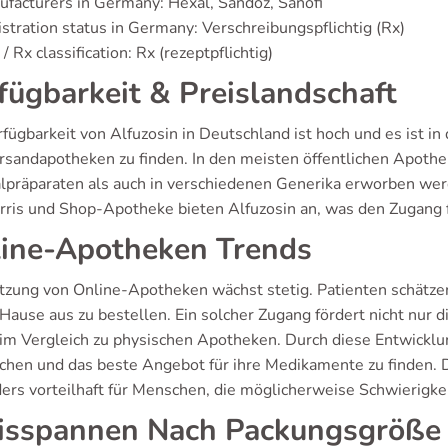
facturers in Germany: Hexal, Sandoz, Sanofi
stration status in Germany: Verschreibungspflichtig (Rx)
/ Rx classification: Rx (rezeptpflichtig)
fügbarkeit & Preislandschaft
rfügbarkeit von Alfuzosin in Deutschland ist hoch und es ist i
rsandapotheken zu finden. In den meisten öffentlichen Apothe
alpräparaten als auch in verschiedenen Generika erworben w
ris und Shop-Apotheke bieten Alfuzosin an, was den Zugang fü
ine-Apotheken Trends
tzung von Online-Apotheken wächst stetig. Patienten schätze
Hause aus zu bestellen. Ein solcher Zugang fördert nicht nur 
 im Vergleich zu physischen Apotheken. Durch diese Entwicklun
ichen und das beste Angebot für ihre Medikamente zu finden.
ers vorteilhaft für Menschen, die möglicherweise Schwierigke
isspannen Nach Packungsgröße