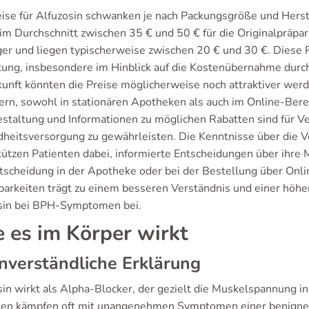
eise für Alfuzosin schwanken je nach Packungsgröße und Herst
 im Durchschnitt zwischen 35 € und 50 € für die Originalpräpa
ger und liegen typischerweise zwischen 20 € und 30 €. Diese P
ung, insbesondere im Hinblick auf die Kostenübernahme durch 
kunft könnten die Preise möglicherweise noch attraktiver we
ern, sowohl in stationären Apotheken als auch im Online-Berei
estaltung und Informationen zu möglichen Rabatten sind für V
heitsversorgung zu gewährleisten. Die Kenntnisse über die Ver
ützen Patienten dabei, informierte Entscheidungen über ihre M
tscheidung in der Apotheke oder bei der Bestellung über Onlin
barkeiten trägt zu einem besseren Verständnis und einer höh
sin bei BPH-Symptomen bei.
 es im Körper wirkt
nverständliche Erklärung
in wirkt als Alpha-Blocker, der gezielt die Muskelspannung in
ten kämpfen oft mit unangenehmen Symptomen einer benignen