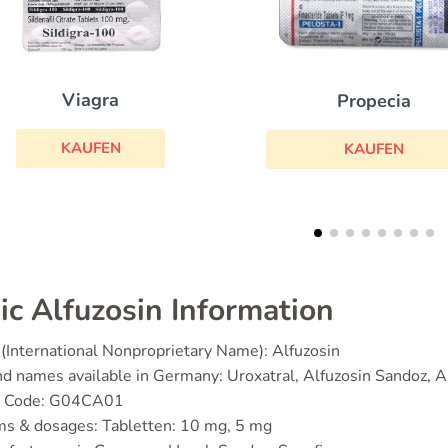
Propecia
Levitra Profession
KAUFEN
KAUFEN
ic Alfuzosin Information
(International Nonproprietary Name): Alfuzosin
d names available in Germany: Uroxatral, Alfuzosin Sandoz, A
 Code: G04CA01
ms & dosages: Tabletten: 10 mg, 5 mg