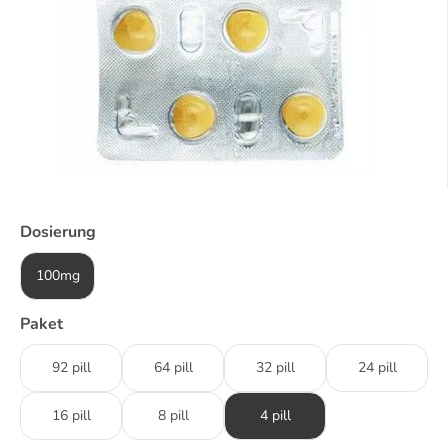
Dosierung
100mg
Paket
92 pill
64 pill
32 pill
24 pill
16 pill
8 pill
4 pill