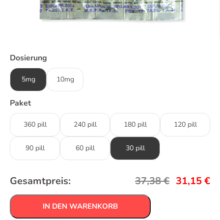
Dosierung
5mg
10mg
Paket
360 pill
240 pill
180 pill
120 pill
90 pill
60 pill
30 pill
Gesamtpreis:
37,38
€
31,15
€
IN DEN WARENKORB