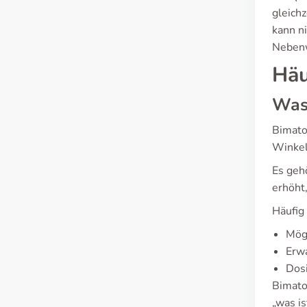
gleich
kann n
Nebenw
Häu
Was 
Bimato
Winkel
Es geh
erhöht
Häufig
Mög
Erw
Dosi
Bimato
„was is