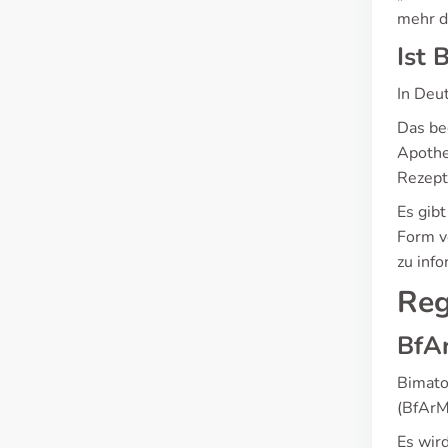
mehr d
Ist 
In Deut
Das be
Apothe
Rezept
Es gibt
Form v
zu inf
Reg
BfA
Bimato
(BfArM
Es wir