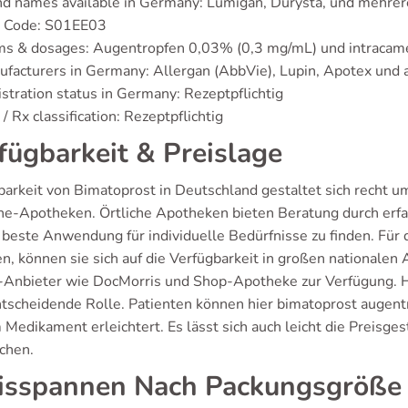
d names available in Germany: Lumigan, Durysta, und mehrer
 Code: S01EE03
ms & dosages: Augentropfen 0,03% (0,3 mg/mL) und intracame
facturers in Germany: Allergan (AbbVie), Lupin, Apotex und 
stration status in Germany: Rezeptpflichtig
/ Rx classification: Rezeptpflichtig
fügbarkeit & Preislage
barkeit von Bimatoprost in Deutschland gestaltet sich recht u
ine-Apotheken. Örtliche Apotheken bieten Beratung durch erfa
 beste Anwendung für individuelle Bedürfnisse zu finden. Für 
n, können sie sich auf die Verfügbarkeit in großen nationale
-Anbieter wie DocMorris und Shop-Apotheke zur Verfügung. Hi
ntscheidende Rolle. Patienten können hier bimatoprost augent
 Medikament erleichtert. Es lässt sich auch leicht die Preisg
ichen.
isspannen Nach Packungsgröße