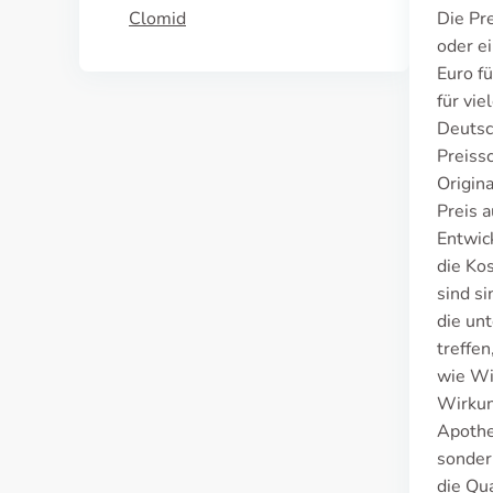
Clomid
Die Pr
oder e
Euro fü
für vi
Deutsc
Preissc
Origina
Preis 
Entwic
die Ko
sind s
die un
treffe
wie Wi
Wirkun
Apothe
sonder
die Qu