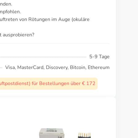
unden.
mpfohlen.
Auftreten von Rötungen im Auge (okuläre
t ausprobieren?
5-9 Tage
Visa, MasterCard, Discovery, Bitcoin, Ethereum
uftpostdienst) für Bestellungen über € 172