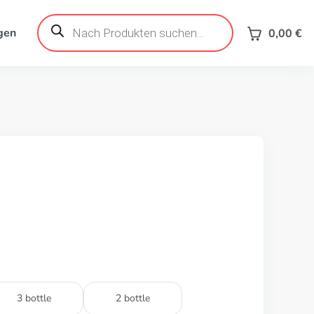
Products
search
gen
0,00
€
3 bottle
2 bottle