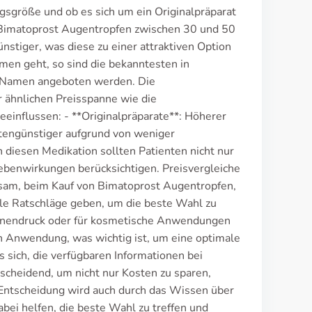
gsgröße und ob es sich um ein Originalpräparat
l Bimatoprost Augentropfen zwischen 30 und 50
nstiger, was diese zu einer attraktiven Option
en geht, so sind die bekanntesten in
n Namen angeboten werden. Die
er ähnlichen Preisspanne wie die
beeinflussen: - **Originalpräparate**: Höherer
stengünstiger aufgrund von weniger
diesen Medikation sollten Patienten nicht nur
ebenwirkungen berücksichtigen. Preisvergleiche
ratsam, beim Kauf von Bimatoprost Augentropfen,
lle Ratschläge geben, um die beste Wahl zu
ninnendruck oder für kosmetische Anwendungen
 Anwendung, was wichtig ist, um eine optimale
 sich, die verfügbaren Informationen bei
scheidend, um nicht nur Kosten zu sparen,
 Entscheidung wird auch durch das Wissen über
bei helfen, die beste Wahl zu treffen und