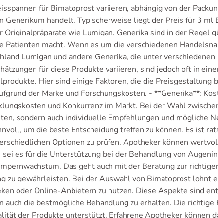
eisspannen für Bimatoprost variieren, abhängig von der Packun
in Generikum handelt. Typischerweise liegt der Preis für 3 m
r Originalpräparate wie Lumigan. Generika sind in der Regel gü
ele Patienten macht. Wenn es um die verschiedenen Handelsnam
hland Lumigan und andere Generika, die unter verschiedene
hätzungen für diese Produkte variieren, sind jedoch oft in ein
lprodukte. Hier sind einige Faktoren, die die Preisgestaltung 
aufgrund der Marke und Forschungskosten. - **Generika**: Ko
klungskosten und Konkurrenz im Markt. Bei der Wahl zwischen 
sten, sondern auch individuelle Empfehlungen und mögliche N
innvoll, um die beste Entscheidung treffen zu können. Es ist 
terschiedlichen Optionen zu prüfen. Apotheker können wertvo
n, sei es für die Unterstützung bei der Behandlung von Auge
mpernwachstum. Das geht auch mit der Beratung zur richtigen
g zu gewährleisten. Bei der Auswahl von Bimatoprost lohnt es
ken oder Online-Anbietern zu nutzen. Diese Aspekte sind ent
n auch die bestmögliche Behandlung zu erhalten. Die richtige
alität der Produkte unterstützt. Erfahrene Apotheker können da